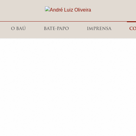
O BAÚ
BATE-PAPO
IMPRENSA
C