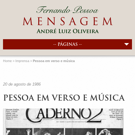
-- PÁGINAS --
Home
>
Imprensa
>
Pessoa em verso e música
20 de agosto de 1986
PESSOA EM VERSO E MÚSICA